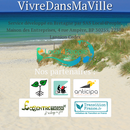
VivreDansMaVille
Service développé en Bretagne par SAS Local4People,
Maison des Entreprises, 4 rue Ampère, BP 30255, 22302
Lannion Cedex
Nos partenaires :