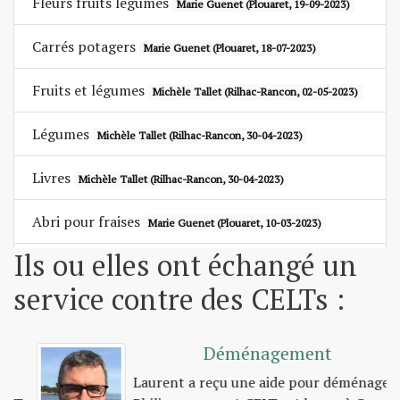
Fleurs fruits légumes
Marie Guenet
(Plouaret, 19-09-2023)
Carrés potagers
Marie Guenet
(Plouaret, 18-07-2023)
Fruits et légumes
Michèle Tallet
(Rilhac-Rancon, 02-05-2023)
Légumes
Michèle Tallet
(Rilhac-Rancon, 30-04-2023)
Livres
Michèle Tallet
(Rilhac-Rancon, 30-04-2023)
Abri pour fraises
Marie Guenet
(Plouaret, 10-03-2023)
Ils ou elles ont échangé un
Rangement et organisation de votre maison
service contre des CELTs :
Marie Guenet
(Plouaret, 10-03-2023)
Aide aux courses
Marie Guenet
(Plouaret, 10-03-2023)
Déménagement
Soins aux animaux
Laurent a reçu une aide pour déménager,
Margot Bouhier
(Rilhac-Rancon, 17-01-2023)