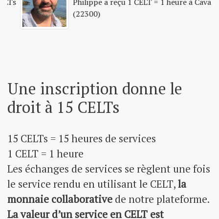
Philippe a reçu 1 CELT = 1 heure à Cavan
(22300)
Trajet retour collège après l' AS le mercredi
Aurore Bouhier
(Rilhac-Rancon, 30-11-2022)
Trajets pour faire des courses
Rima Cambray
(Rilhac-Rancon, 23-11-2022)
Une inscription donne le
Accompagnement Administratif
droit à 15 CELTs
Rima Cambray
(Rilhac-Rancon, 23-11-2022)
Initiation au macramé
15 CELTs = 15 heures de services
Sandrine Noël
(Rilhac-Rancon, 21-11-2022)
1 CELT = 1 heure
Covoiturage rilhac limoges
Les échanges de services se règlent une fois
Lydia Mousnier
(Rilhac-Rancon, 18-11-2022)
le service rendu en utilisant le CELT,
la
monnaie collaborative
de notre plateforme.
Coiffure
Virginie Taillade
(Rilhac-Rancon, 18-11-2022)
La valeur d’un service en CELT est