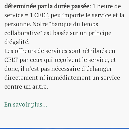
Montage d'un canapé-lit
Anne Gustave
(Laillé, 20-06-2021)
déterminée par la durée passée
: 1 heure de
service = 1 CELT, peu importe le service et la
Aide aux devoirs
Aurore Bouhier
(Rilhac-Rancon, 26-05-2021)
personne. Notre "banque du temps
Conseils en matière de tricot, couture
collaborative" est basée sur un principe
Patricia Genser
(Lannion, 21-10-2020)
d’égalité.
Les offreurs de services sont rétribués en
Conseils en matière de couture et de tricot
CELT par ceux qui reçoivent le service, et
Patricia Genser
(Lannion, 21-10-2020)
donc, il n’est pas nécessaire d’échanger
Aide au bricolage, au jardinage, etc
directement ni immédiatement un service
Patricia Genser
(Lannion, 21-10-2020)
contre un autre.
Aide au bricolage
Patricia Genser
(Lannion, 21-10-2020)
En savoir plus…
Prof de Sciences Physiques
Bérénice Cohu
(Trégastel, 20-10-2020)