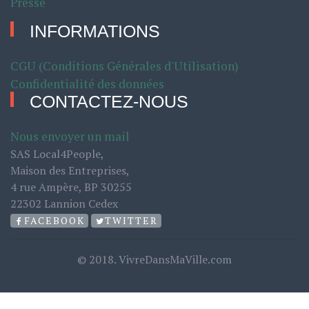
Presse
INFORMATIONS
CGU (Conditions Générales d'Utilisation)
Confidentialité des données
CONTACTEZ-NOUS
Nous envoyer un mail
SAS Local4People,
Maison des Entreprises,
4 rue Ampère, BP 30255
22302 Lannion Cedex
FACEBOOK
TWITTER
© 2018. VivreDansMaVille.com