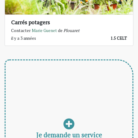
Carrés potagers
Contacter
Marie Guenet
de
Plouaret
il y a 3 années
1.5 CELT
Je demande un service